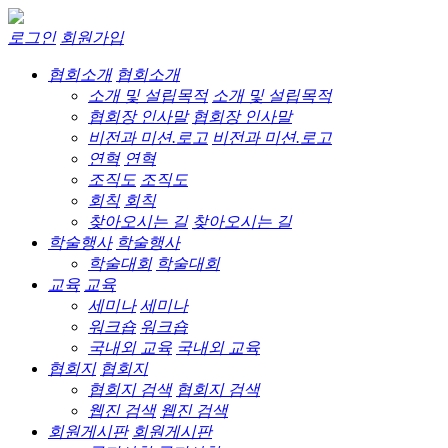
로그인
회원가입
협회소개
협회소개
소개 및 설립목적
소개 및 설립목적
협회장 인사말
협회장 인사말
비전과 미션.로고
비전과 미션.로고
연혁
연혁
조직도
조직도
회칙
회칙
찾아오시는 길
찾아오시는 길
학술행사
학술행사
학술대회
학술대회
교육
교육
세미나
세미나
워크숍
워크숍
국내외 교육
국내외 교육
협회지
협회지
협회지 검색
협회지 검색
웹진 검색
웹진 검색
회원게시판
회원게시판