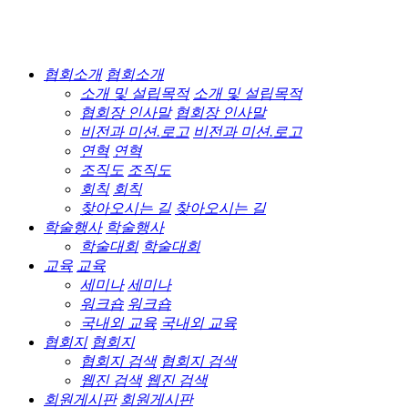
협회소개
협회소개
소개 및 설립목적
소개 및 설립목적
협회장 인사말
협회장 인사말
비전과 미션.로고
비전과 미션.로고
연혁
연혁
조직도
조직도
회칙
회칙
찾아오시는 길
찾아오시는 길
학술행사
학술행사
학술대회
학술대회
교육
교육
세미나
세미나
워크숍
워크숍
국내외 교육
국내외 교육
협회지
협회지
협회지 검색
협회지 검색
웹진 검색
웹진 검색
회원게시판
회원게시판