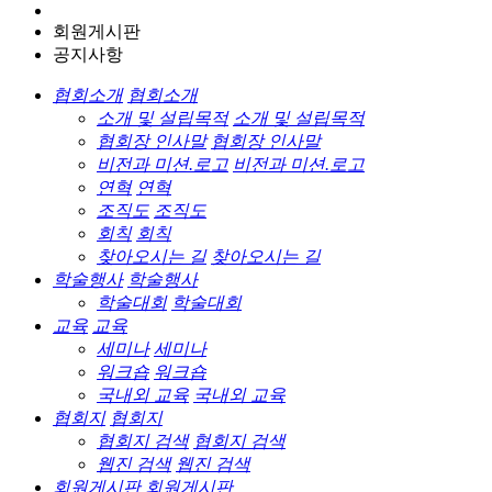
회원게시판
공지사항
협회소개
협회소개
소개 및 설립목적
소개 및 설립목적
협회장 인사말
협회장 인사말
비전과 미션.로고
비전과 미션.로고
연혁
연혁
조직도
조직도
회칙
회칙
찾아오시는 길
찾아오시는 길
학술행사
학술행사
학술대회
학술대회
교육
교육
세미나
세미나
워크숍
워크숍
국내외 교육
국내외 교육
협회지
협회지
협회지 검색
협회지 검색
웹진 검색
웹진 검색
회원게시판
회원게시판